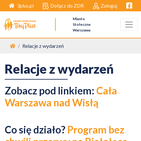
Facebo
Dołącz do ZDR
Zaloguj
3plus.pl
Miasto
Stołeczne
Warszawa
Strona główna
Relacje z wydarzeń
Relacje z wydarzeń
Zobacz pod linkiem:
Cała
Warszawa nad Wisłą
Co się działo?
Program bez