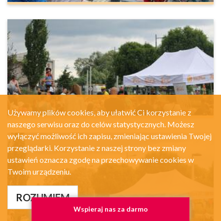
Używamy plików cookies, aby ułatwić Ci korzystanie z
naszego serwisu oraz do celów statystycznych. Możesz
wyłączyć możliwość ich zapisu, zmieniając ustawienia Twojej
przeglądarki. Korzystanie z naszej strony bez zmiany
ustawień oznacza zgodę na przechowywanie cookies w
Twoim urządzeniu.
ROZUMIEM
Wspieraj nas za darmo