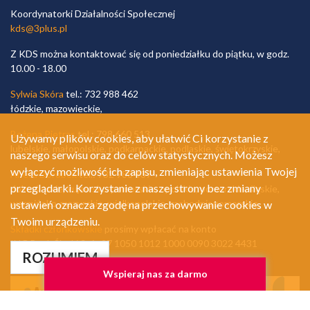
Koordynatorki Działalności Społecznej
kds@3plus.pl
Z KDS można kontaktować się od poniedziałku do piątku, w godz.
10.00 - 18.00
Sylwia Skóra
tel.: 732 988 462
łódzkie, mazowieckie,
Bożena Pietras
tel.: 798 660 513
Używamy plików cookies, aby ułatwić Ci korzystanie z
lubelskie, małopolskie, podkarpackie, podlaskie, świętokrzyskie,
naszego serwisu oraz do celów statystycznych. Możesz
wyłączyć możliwość ich zapisu, zmieniając ustawienia Twojej
Aneta Dorobek
tel.: 732 988 437
przeglądarki. Korzystanie z naszej strony bez zmiany
dolnośląskie, kujawsko-pomorskie, opolskie, pomorskie, śląskie,
warmińsko-mazurskie, wielkopolskie, zachodniopomorskie,
ustawień oznacza zgodę na przechowywanie cookies w
Twoim urządzeniu.
Składki członkowskie
prosimy wpłacać na konto
ING Bank Śląski S. A. 97 1050 1012 1000 0090 3022 4431
ROZUMIEM
Płatności obsługuje
Wspieraj nas za darmo