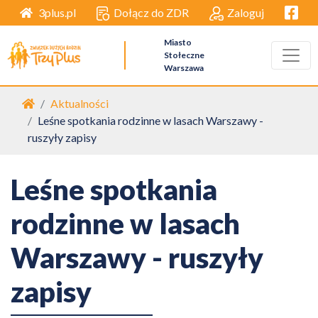
Facebo
Dołącz do ZDR
Zaloguj
3plus.pl
Miasto
Stołeczne
Warszawa
Strona główna
Aktualności
Leśne spotkania rodzinne w lasach Warszawy -
ruszyły zapisy
Leśne spotkania
rodzinne w lasach
Warszawy - ruszyły
zapisy